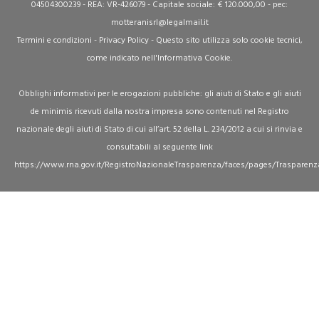
04504300239 - REA: VR-426079 - Capitale sociale: € 120.000,00 - pec:
motteranisrl@legalmail.it
Termini e condizioni
-
Privacy Policy
- Questo sito utilizza solo cookie tecnici,
come indicato nell'
Informativa Cookie
.
Obblighi informativi per le erogazioni pubbliche: gli aiuti di Stato e gli aiuti
de minimis ricevuti dalla nostra impresa sono contenuti nel Registro
nazionale degli aiuti di Stato di cui all’art. 52 della L. 234/2012 a cui si rinvia e
consultabili al seguente link
https://www.rna.gov.it/RegistroNazionaleTrasparenza/faces/pages/Trasparenz