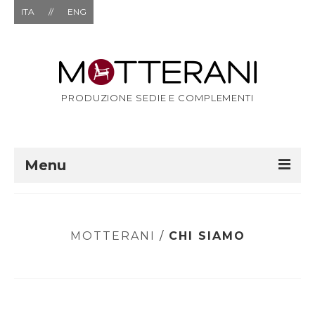
ITA
//
ENG
PRODUZIONE SEDIE E COMPLEMENTI
Menu
AZIENDA
ECOSOSTENIBILITÀ
MOTTERANI
/
CHI SIAMO
ETICHETTATURA AMBIENTALE
PRODUZIONE