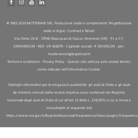
© 1982-2026 MOTTERANI SRL. Produzione sedie e complementi. Progettazione
sedie in legno. Contract e Retail.
Via Olmo 28 B - 37060 Maccacari di Gazzo Veronese (VR) - P.I. e C.F.
04504300239 - REA: VR-426079 - Capitale sociale: € 120.000,00 - pec:
motteranisrl@legalmail.it
Termini e condizioni
-
Privacy Policy
- Questo sito utilizza solo cookie tecnici,
come indicato nell'
Informativa Cookie
.
Obblighi informativi per le erogazioni pubbliche: gli aiuti di Stato e gli aiuti
de minimis ricevuti dalla nostra impresa sono contenuti nel Registro
nazionale degli aiuti di Stato di cui all’art. 52 della L. 234/2012 a cui si rinvia e
consultabili al seguente link
https://www.rna.gov.it/RegistroNazionaleTrasparenza/faces/pages/Trasparenz