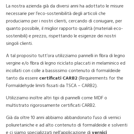
PROTOTIPI
La nostra azienda già da diversi anni ha adottato le misure
necessarie per l’eco-sostenibilità degli articoli che
UFFICIO TECNICO
produciamo per i nostri clienti, cercando di coniugare, per
CONTATTI
quanto possibile, il miglior rapporto qualità (materiali eco-
sostenibili) e prezzo, rispettando le esigenze dei nostri
singoli clienti.
A tal proposito tutt’ora utilizziamo pannelli in fibra di legno
vergine e/o fibra di legno riciclato ​placcati in melaminico ed
incollati con colle a bassissimo contenuto di formaldeide
tanto da essere
certificati CARB2
(Requirements for the
Formaldehyde limiti fissati da TSCA – CARB2).
Utilizziamo inoltre altri tipi di pannelli come MDF o
multistrato rigorosamente certificati CARB2.
Già da oltre 10 anni abbiamo abbandonato l’uso di vernici
poliuretaniche e ad alto contenuto di formaldeide e solventi
e ci siamo specializzati nell’applicazione di
vernici